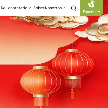
 De Laboratorio
Sobre Nosotros
Español
English
Русский
Español