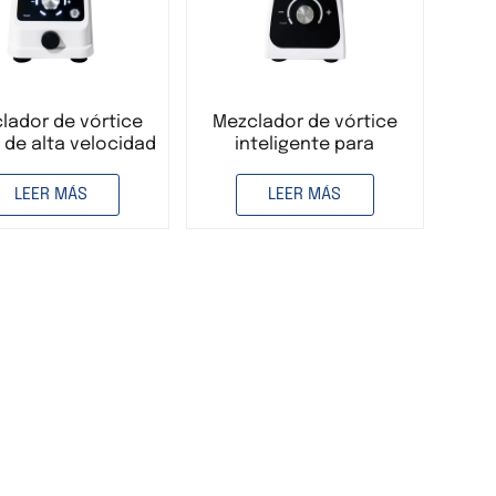
lador de vórtice
Mezclador de vórtice
l de alta velocidad
inteligente para
ra laboratorio,
laboratorio, velocidad
cidad ajustable,
ajustable digital, motor
LEER MÁS
LEER MÁS
r sin escobillas
sin escobillas
antivibración
antivibración