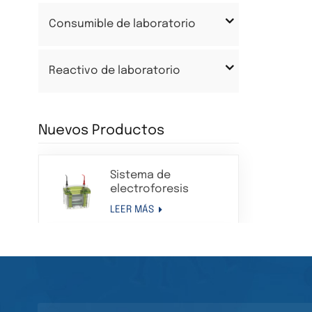
Consumible de laboratorio
Reactivo de laboratorio
Nuevos Productos
Sistema de
electroforesis
Western Blot en gel
LEER MÁS
de proteínas con
tanque de
electroforesis
Tanque de
vertical
electroforesis de
transferencia
LEER MÁS
Sistema de aparato