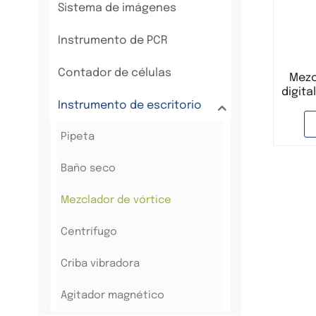
Sistema de imágenes
Instrumento de PCR
Contador de células
Mezc
digita
Instrumento de escritorio
pa
velo
moto
Pipeta
Baño seco
Mezclador de vórtice
Centrífugo
Criba vibradora
Agitador magnético