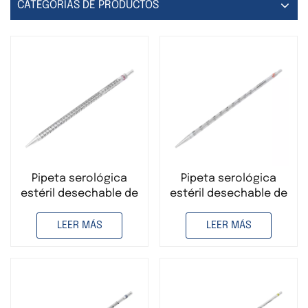
CATEGORÍAS DE PRODUCTOS
Pipeta serológica
Pipeta serológica
estéril desechable de
estéril desechable de
plástico PS de 25 ml,
10 ml, de plástico
grado médico
poliestireno, para uso
LEER MÁS
LEER MÁS
médico.