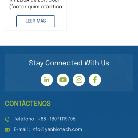
Kit ELISA de ECF/CCL11
(factor quimiotáctico
de eosinófilos)
humano
LEER MÁS
Stay Connected With Us
CONTÁCTENOS
Teléfono : +86 -18071119705
E-mail : info@yanbiotech.com