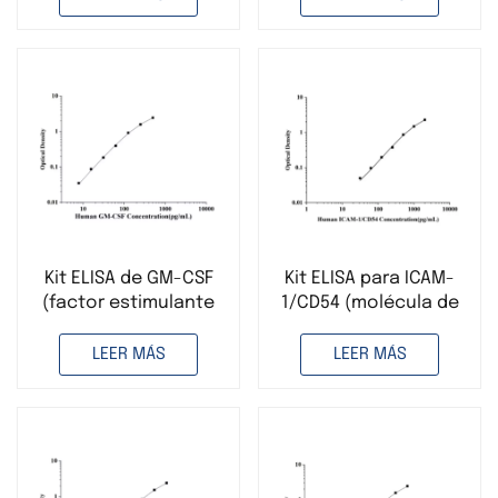
Kit ELISA de GM-CSF
Kit ELISA para ICAM-
(factor estimulante
1/CD54 (molécula de
de colonias de
adhesión intercelular
granulocitos y
1) humana
LEER MÁS
LEER MÁS
macrófagos) humano