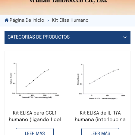
Página De Inicio
Kit Elisa Humano
CATEGORÍAS DE PRODUCTOS
Kit ELISA para CCL1
Kit ELISA de IL-17A
humano (ligando 1 del
humana (interleucina
motivo CC de
17A)
quimiocina)
LEER MÁS
LEER MÁS