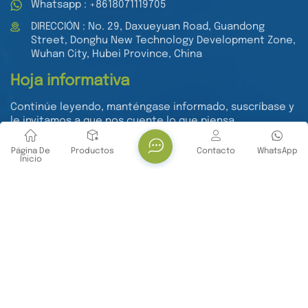
Whatsapp : +8618071119705
DIRECCIÓN : No. 29, Daxueyuan Road, Guandong
Street, Donghu New Technology Development Zone,
Wuhan City, Hubei Province, China
Hoja informativa
Continúe leyendo, manténgase informado, suscríbase y
le invitamos a que nos cuente lo que piensa.
Página De
Productos
Contacto
WhatsApp
Inicio
Entregar
Derechos de autor @ Wuhan Yanbiotech Co., Ltd.
Reservados todos los derechos .
RED SOPORTADA
Xml