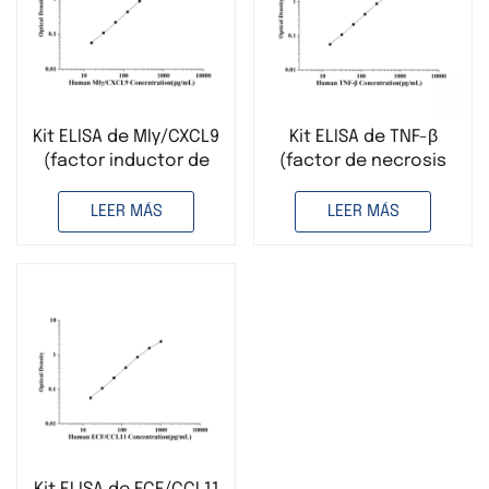
Kit ELISA de MIγ/CXCL9
Kit ELISA de TNF-β
(factor inductor de
(factor de necrosis
interferón gamma
tumoral beta)
monocítico) humano
humano
LEER MÁS
LEER MÁS