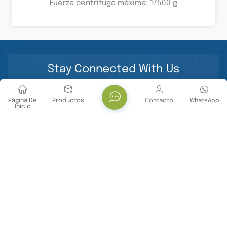
Utilizado Para Investigación En Ciencias De La
Fuerza centrífuga máxima: 17500 g
Vida.
Stay Connected With Us
Página De
Productos
Contacto
WhatsApp
Inicio
CONTÁCTENOS
Teléfono : +86 -18071119705
E-mail : info@yanbiotech.com
Whatsapp : +8618071119705
DIRECCIÓN : No. 29, Daxueyuan Road, Guandong
Street, Donghu New Technology Development Zone,