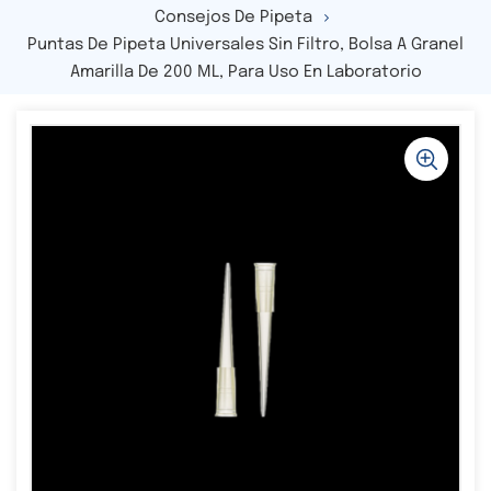
Consejos De Pipeta
Puntas De Pipeta Universales Sin Filtro, Bolsa A Granel
Amarilla De 200 ΜL, Para Uso En Laboratorio