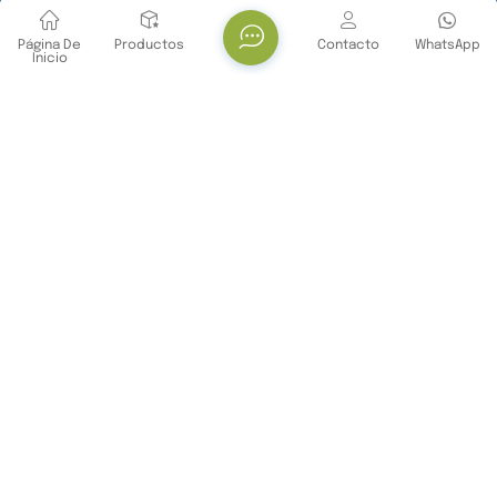
Página De
Productos
Contacto
WhatsApp
Inicio
CONTÁCTENOS
Teléfono : +86 -18071119705
E-mail : info@yanbiotech.com
Whatsapp : +8618071119705
DIRECCIÓN : No. 29, Daxueyuan Road, Guandong
Street, Donghu New Technology Development Zone,
Wuhan City, Hubei Province, China
Hoja informativa
Continúe leyendo, manténgase informado, suscríbase y
le invitamos a que nos cuente lo que piensa.