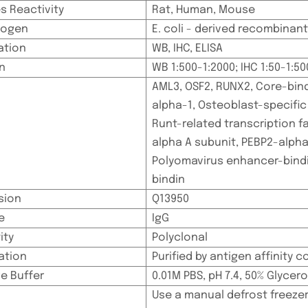
s Reactivity
Rat, Human, Mouse
ogen
E. coli - derived recombinan
ation
WB, IHC, ELISA
on
WB 1:500-1:2000; IHC 1:50-1:50
AML3, OSF2, RUNX2, Core-bind
alpha-1, Osteoblast-specific
Runt-related transcription fa
alpha A subunit, PEBP2-alpha
Polyomavirus enhancer-bindi
bindin
sion
Q13950
e
IgG
ity
Polyclonal
cation
Purified by antigen affinity c
e Buffer
0.01M PBS, pH 7.4, 50% Glycerol
Use a manual defrost freezer