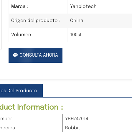
Yanbiotech
Marca :
China
Origen del producto :
100µL
Volumen :
CONSULTA AHORA
les Del Producto
roduct Information：
umber
YBH747014
pecies
Rabbit