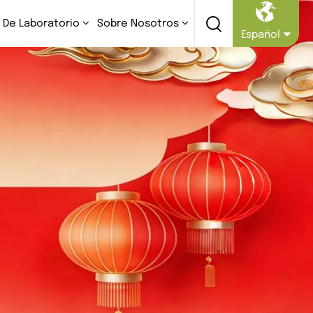
 De Laboratorio
Sobre Nosotros
Español
English
Русский
Español