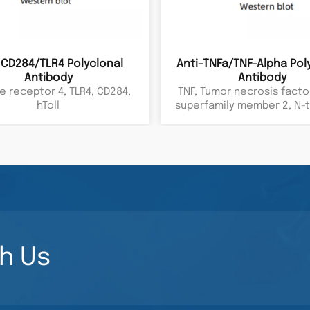
-CD284/TLR4 Polyclonal
Anti-TNFa/TNF-Alpha Pol
Antibody
Antibody
ke receptor 4, TLR4, CD284,
TNF, Tumor necrosis facto
hToll
superfamily member 2, N-
fragment, ICD2, NTF, TNF-
alpha, Tumor necrosis f
TNFSF2,TNFA, Cachectin,
h Us