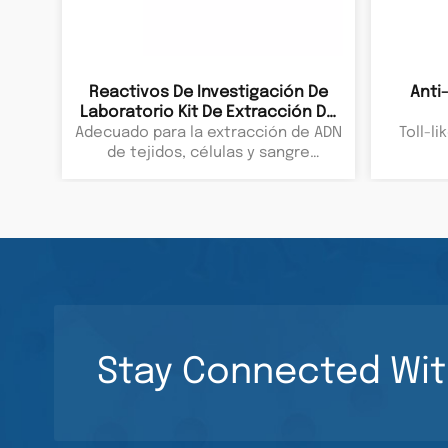
Reactivos De Investigación De
Anti
Laboratorio Kit De Extracción De
ADN Genómico De Tejidos, Células
Adecuado para la extracción de ADN
Toll-li
Y Sangre Productos Químicos
de tejidos, células y sangre
Biológicos
animales.
Stay Connected Wit