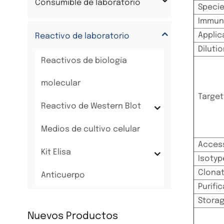
Consumible de laboratorio
Specie
Immun
Applic
Reactivo de laboratorio
Diluti
Reactivos de biología
molecular
Target
Reactivo de Western Blot
Medios de cultivo celular
Acces
Kit Elisa
Isotyp
Clonat
Anticuerpo
Purifi
Storag
Nuevos Productos