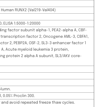
t Human RUNX2 (Val219-Val404)
0; ELISA 1:5000-1:20000
ing factor subunit alpha-1, PEA2-alpha A, CBF-
 transcription factor 2, Oncogene AML-3, CBFA1,
ctor 2, PEBP2A, OSF-2, SL3-3 enhancer factor 1
 A, Acute myeloid leukemia 3 protein,
ng protein 2 alpha A subunit, SL3/AKV core-
olumn.
, 0.05% Proclin 300.
 and avoid repeated freeze thaw cycles.