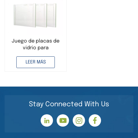
Juego de placas de
vidrio para
electroforesis de 1,0
ml, aptas para Bio-
LEER MÁS
Rad
Stay Connected With Us