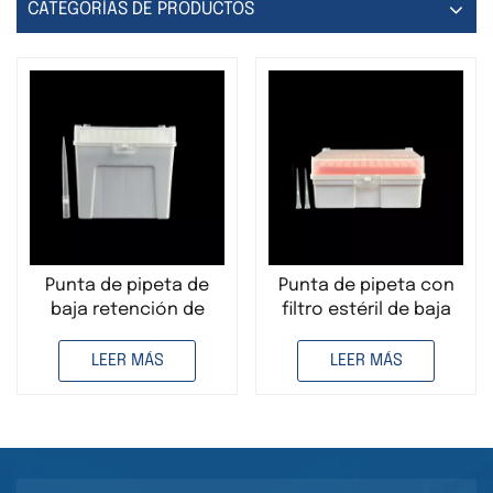
CATEGORÍAS DE PRODUCTOS
Punta de pipeta de
Punta de pipeta con
baja retención de
filtro estéril de baja
1000 µL, transparente,
retención de 10 µL,
desechable, con
larga, transparente,
LEER MÁS
LEER MÁS
filtro, para uso en
desechable, para uso
laboratorio.
en laboratorio.