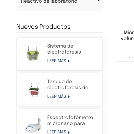
Reactivo de laboratorio
Nuevos Productos
Micr
volum
solo 
Sistema de
la
electroforesis
vol
Western Blot en gel
LEER MÁS
de proteínas con
tanque de
electroforesis
Tanque de
vertical
electroforesis de
transferencia
LEER MÁS
Sistema de aparato
de electroforesis en
gel de proteínas
Espectrofotómetro
compatible con Bio-
micronano para
Rad
análisis de
LEER MÁS