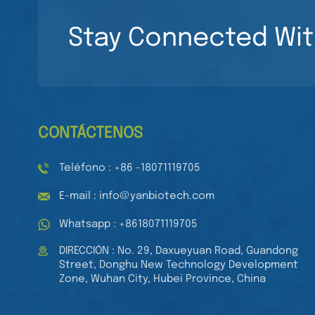
transparentes de 96
LEER MÁS
pocillos para
Stay Connected Wit
laboratorio médico.
Placas de cultivo de
Pipeta de 8 canales
tejidos estériles de
Pipeta multicanal de
96 pocillos para
volumen ajustable
cultivo celular.
LEER MÁS
Pipeta automática
mecánica
CONTÁCTENOS
Teléfono : +86 -18071119705
E-mail : info@yanbiotech.com
Whatsapp : +8618071119705
DIRECCIÓN : No. 29, Daxueyuan Road, Guandong
Street, Donghu New Technology Development
Zone, Wuhan City, Hubei Province, China