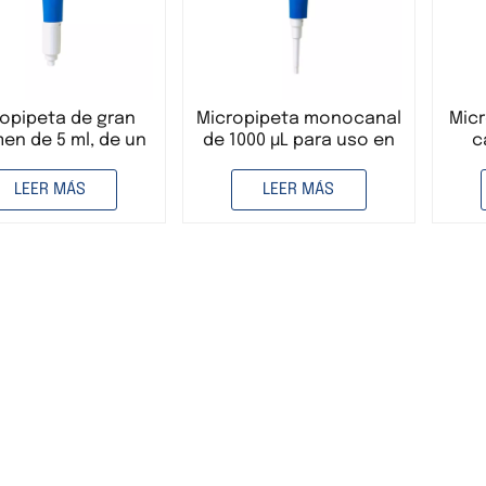
opipeta de gran
Micropipeta monocanal
Micr
en de 5 ml, de un
de 1000 µL para uso en
c
canal, para uso en
laboratorio.
ajus
boratorio, con
Micropipeta de
us
LEER MÁS
LEER MÁS
umen ajustable.
volumen ajustable.