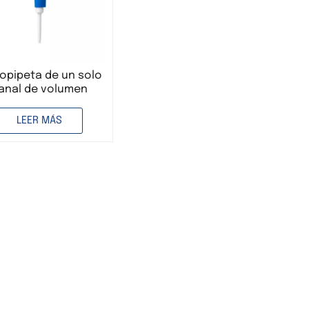
opipeta de un solo
anal de volumen
table de 200 µL para
o en laboratorio
LEER MÁS