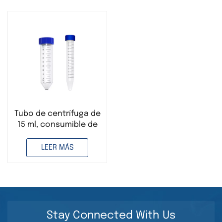
Tubo de centrífuga de
15 ml, consumible de
laboratorio
desechable de grado
LEER MÁS
médico, utilizado para
investigación en
ciencias de la vida.
Stay Connected With Us