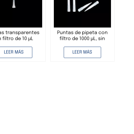
as transparentes
Puntas de pipeta con
n filtro de 10 µL
filtro de 1000 µL, sin
filtro, bolsa a granel,
para uso en laboratorio
LEER MÁS
LEER MÁS