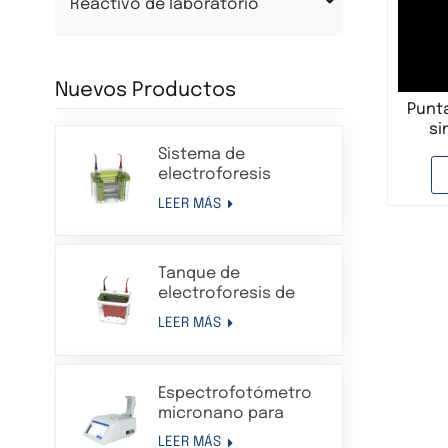
Reactivo de laboratorio
Nuevos Productos
Punt
si
Sistema de
electroforesis
Western Blot en gel
LEER MÁS
de proteínas con
tanque de
electroforesis
Tanque de
vertical
electroforesis de
transferencia
LEER MÁS
Sistema de aparato
de electroforesis en
gel de proteínas
Espectrofotómetro
compatible con Bio-
micronano para
Rad
análisis de
LEER MÁS