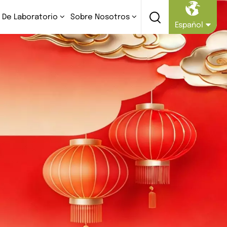
 De Laboratorio
Sobre Nosotros
Español
English
Русский
Español