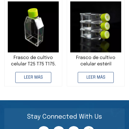
Frasco de cultivo
Frasco de cultivo
celular T25 T75 T175.
celular estéril
Frasco de plástico
desechable T25 para
desechable y estéril
uso en laboratorio.
LEER MÁS
LEER MÁS
para uso en
laboratorio.
Stay Connected With Us