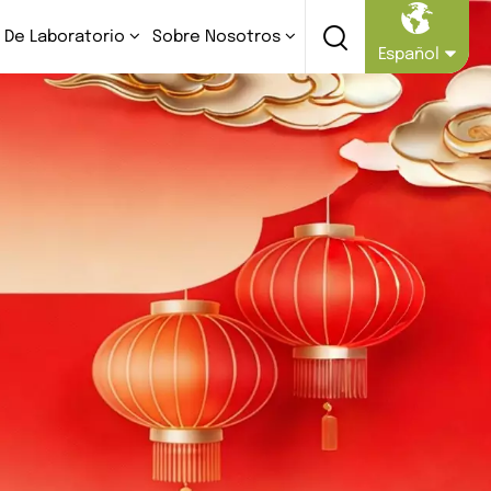
 De Laboratorio
Sobre Nosotros
Español
English
Русский
Español