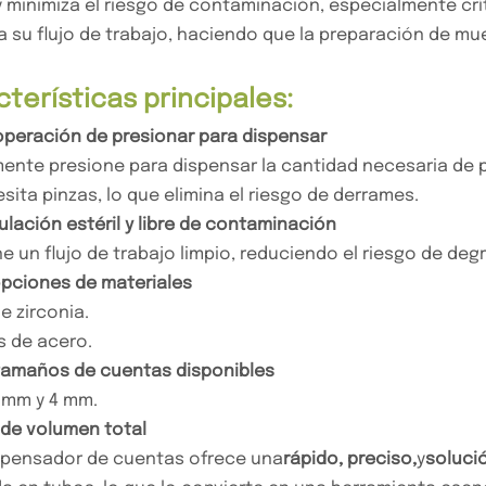
y minimiza el riesgo de contaminación, especialmente crí
a su flujo de trabajo, haciendo que la preparación de mue
terísticas principales:
l operación de presionar para dispensar
ente presione para dispensar la cantidad necesaria de p
sita pinzas, lo que elimina el riesgo de derrames.
lación estéril y libre de contaminación
e un flujo de trabajo limpio, reduciendo el riesgo de deg
opciones de materiales
e zirconia.
 de acero.
 tamaños de cuentas disponibles
 mm y 4 mm.
l de volumen total
spensador de cuentas ofrece una
rápido, preciso,
y
soluci