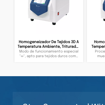
Homogeneizador De Tejidos 3D A
Homog
Temperatura Ambiente, Triturador
Temper
De Muestras De Laboratorio,
De Tr
Modo de funcionamiento especial
Proce
Instrumento De Sobremesa
"∞", apto para tejidos duros como
mue
hueso, cabello y tallo. Finaliza el
trabajo en 1 minuto.