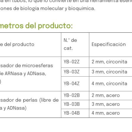
a en tubos, lo que lo convierte en una herramienta esenc
iones de biología molecular y bioquímica.
metros del producto:
N.º de
e del producto
Especificación
cat.
YB-02Z
2 mm, circonita
sador de microesferas
YB-03Z
3 mm, circonita
 de ARNasa y ADNasa,
)
YB-04Z
4 mm, circonita
YB-02B
2 mm, acero
sador de perlas (libre de
YB-03B
3 mm, acero
a y ADNasa)
YB-04B
4 mm, acero