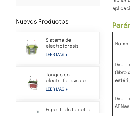
moliend
aplicac
Nuevos Productos
Pará
Sistema de
Nombr
electroforesis
Western Blot en gel
LEER MÁS
de proteínas con
tanque de
Dispen
electroforesis
(libre
Tanque de
vertical
estéril
electroforesis de
transferencia
LEER MÁS
Sistema de aparato
de electroforesis en
Dispen
gel de proteínas
ARNas
Espectrofotómetro
compatible con Bio-
micronano para
Rad
análisis de
LEER MÁS
laboratorio UV-VIS de