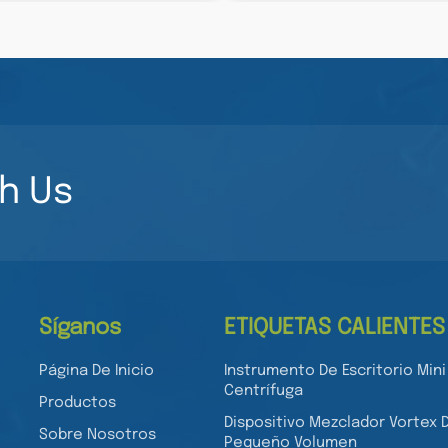
alpha, Tumor necrosis f
TNFSF2,TNFA, Cachectin,
h Us
Síganos
ETIQUETAS CALIENTES
Página De Inicio
Instrumento De Escritorio Mini
Centrífuga
Productos
Dispositivo Mezclador Vortex 
Sobre Nosotros
Pequeño Volumen