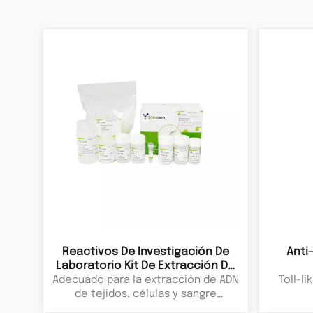
Pipeta multicanal de
96 pocillos para
volumen ajustable
cultivo celular.
LEER MÁS
Pipeta automática
mecánica
Reactivos De Investigación De
Anti
Laboratorio Kit De Extracción De
ADN Genómico De Tejidos, Células
Adecuado para la extracción de ADN
Toll-li
Y Sangre Productos Químicos
de tejidos, células y sangre
Biológicos
animales.