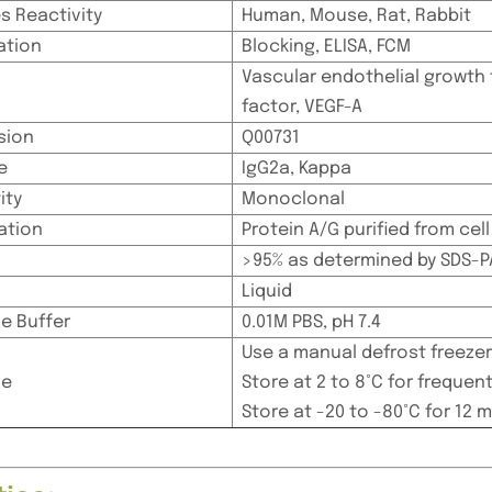
s Reactivity
Human, Mouse, Rat, Rabbit
ation
Blocking, ELISA, FCM
Vascular endothelial growth f
factor, VEGF-A
sion
Q00731
e
IgG2a, Kappa
ity
Monoclonal
cation
Protein A/G purified from cel
>95% as determined by SDS-
Liquid
e Buffer
0.01M PBS, pH 7.4
Use a manual defrost freezer
ge
Store at 2 to 8°C for frequent
Store at -20 to -80°C for 12 