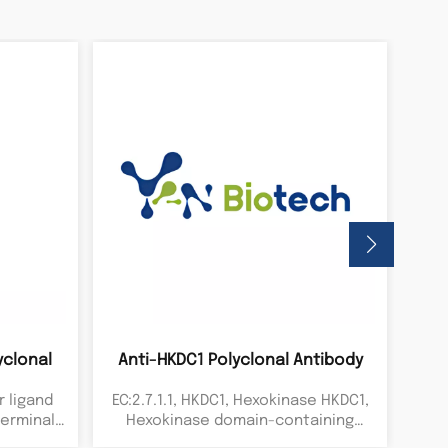
yclonal
Anti-HKDC1 Polyclonal Antibody
Ant
r ligand
EC:2.7.1.1, HKDC1, Hexokinase HKDC1,
terminal
Hexokinase domain-containing
a, TNF-
protein 1