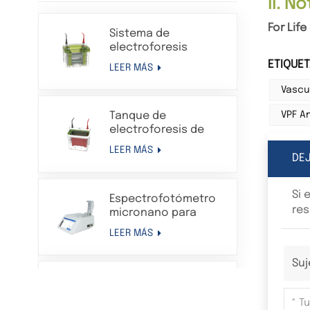
II. N
For Lif
Sistema de
electroforesis
Western Blot en gel
ETIQUET
LEER MÁS
de proteínas con
tanque de
Vascu
electroforesis
Tanque de
VPF A
vertical
electroforesis de
transferencia
LEER MÁS
Sistema de aparato
DE
de electroforesis en
gel de proteínas
Si 
Espectrofotómetro
compatible con Bio-
res
micronano para
Rad
análisis de
LEER MÁS
laboratorio UV-VIS de
longitud de onda
Suj
larga, multifuncional,
Homogeneizador de
para detección de
tejidos a
ácidos nucleicos y
temperatura
proteínas.