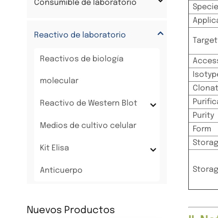
Consumible de laboratorio
Specie
Applic
Reactivo de laboratorio
Target
Reactivos de biología
Acces
Isotyp
molecular
Clonat
Purifi
Reactivo de Western Blot
Purity
Medios de cultivo celular
Form
Storag
Kit Elisa
Stora
Anticuerpo
Nuevos Productos