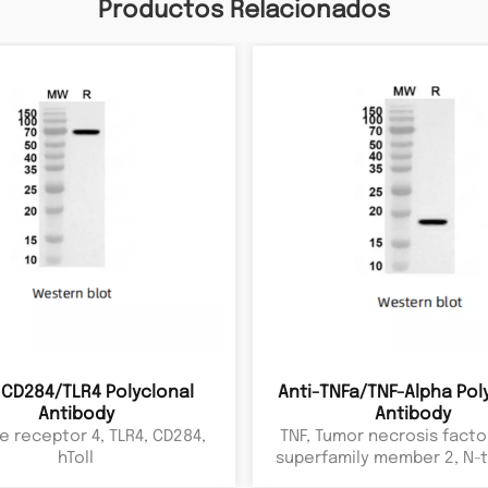
Productos Relacionados
-CD284/TLR4 Polyclonal
Anti-TNFa/TNF-Alpha Pol
Antibody
Antibody
ke receptor 4, TLR4, CD284,
TNF, Tumor necrosis facto
hToll
superfamily member 2, N-
fragment, ICD2, NTF, TNF-