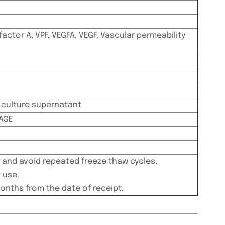
actor A, VPF, VEGFA, VEGF, Vascular permeability
l culture supernatant
PAGE
 and avoid repeated freeze thaw cycles.
 use.
months from the date of receipt.