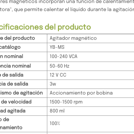
res magnéticos incorporan una función de calentamien
tora", que permite calentar el líquido durante la agitació
cificaciones del producto
e del producto
Agitador magnético
 catálogo
YB-MS
n nominal
100-240 VCA
ncia nominal
50-60 Hz
e de salida
12 V CC
ia de salida
3w
ismo de agitación
Accionamiento por bobina
de velocidad
1500-1500 rpm
ad agitada
800 ml
o de
100%
onamiento