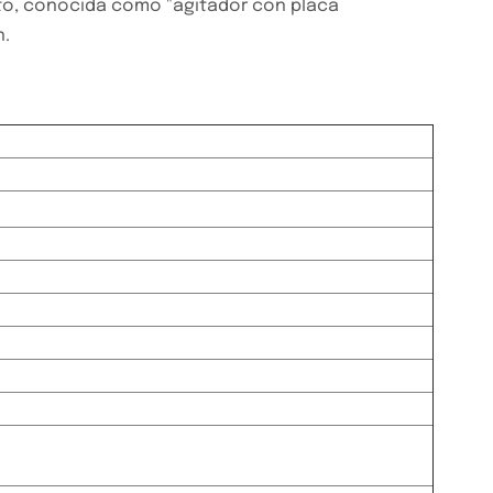
to, conocida como "agitador con placa
n.