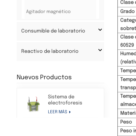
Clase 
Grado
Agitador magnético
Catego
sobre
Consumible de laboratorio
Clase 
60529
Reactivo de laboratorio
Humed
(relati
Tempe
Nuevos Productos
Tempe
transp
Tempe
Sistema de
electroforesis
almac
Western Blot en gel
LEER MÁS
Materi
de proteínas con
tanque de
Peso
electroforesis
Peso i
Tanque de
vertical