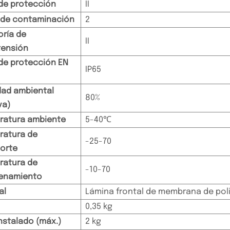
de protección
II
 de contaminación
2
ría de
II
tensión
de protección EN
IP65
ad ambiental
80%
va)
ratura ambiente
5-40℃
ratura de
-25-70
orte
ratura de
-10-70
enamiento
al
Lámina frontal de membrana de pol
0,35 kg
nstalado (máx.)
2 kg