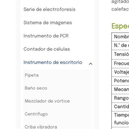
agitado
calefac
Serie de electroforesis
Sistema de imágenes
Espe
Instrumento de PCR
Nombr
N.° de
Contador de células
Tensió
Instrumento de escritorio
Frecue
Voltaj
Pipeta
Potenc
Baño seco
Mecan
Rango 
Mezclador de vórtice
Cantid
Centrífugo
Tiemp
funci
Criba vibradora