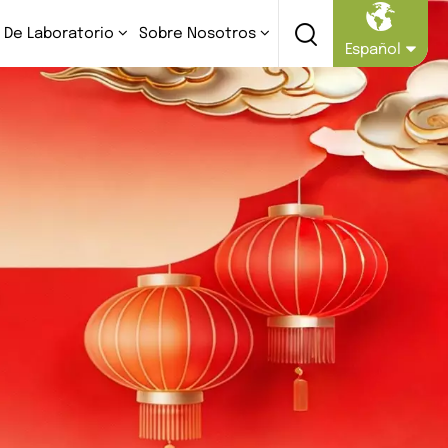
 De Laboratorio
Sobre Nosotros
Español
English
Русский
Español