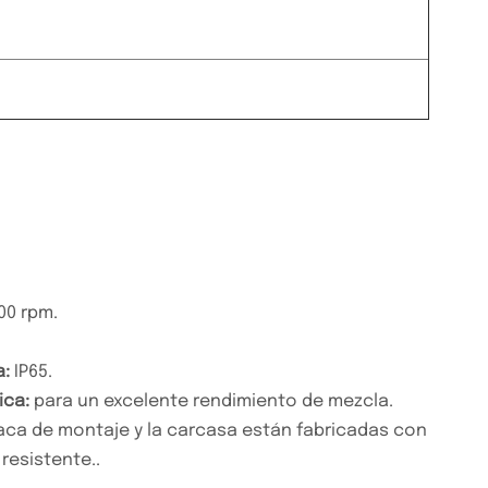
00 rpm.
a
:
IP65.
ica
:
para un excelente rendimiento de mezcla
.
aca de montaje y la carcasa están fabricadas con
resistente.
.