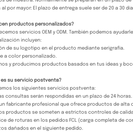
os de muestra: Normalmente se preparan en un plazo de 5
 al por mayor: El plazo de entrega suele ser de 20 a 30 dí
ecen productos personalizados?
frecemos servicios OEM y ODM. También podemos ayudarle
lización incluyen:
ón de su logotipo en el producto mediante serigrafía.
e a color personalizado.
os y producimos productos basados ​​en tus ideas y boc
l es su servicio postventa?
emos los siguientes servicios postventa:
as consultas serán respondidas en un plazo de 24 horas.
n fabricante profesional que ofrece productos de alta c
os productos se someten a estrictos controles de calid
ndice de roturas en los pedidos FCL (carga completa de co
os dañados en el siguiente pedido.