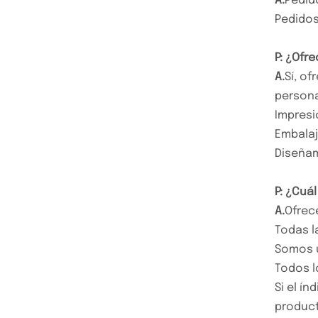
A.
Pedid
Pedidos
P: ¿Ofr
A.
Sí, o
persona
Impresi
Embalaj
Diseñam
P: ¿Cuá
A.
Ofrec
Todas l
Somos u
Todos l
Si el í
product