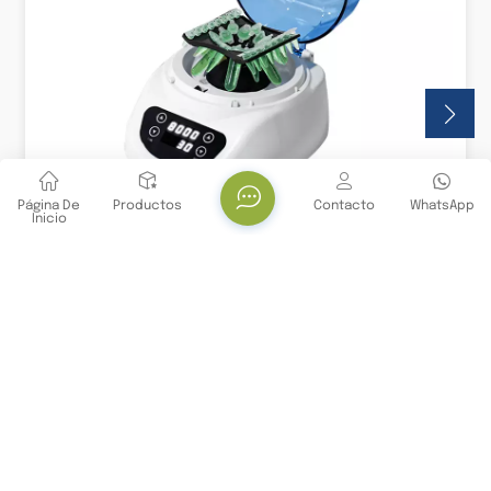
Página De
Productos
Contacto
WhatsApp
Inicio
Proveedor De Minicentrífugas De Sobremesa
Para Laboratorio
Centrífuga Yanbiotech Es un instrumento de
laboratorio pequeño y compacto que se utiliza
para centrifugar pequeños volúmenes de
muestras líquidas a alta velocidad. Se usa
habitualmente en biología molecular, bioquímica y
laboratorios clínicos para la separación rápida de
componentes como células, ADN, ARN o proteínas
Stay Connected With Us