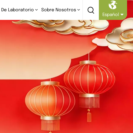
 De Laboratorio
Sobre Nosotros
Español
English
Русский
Español