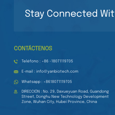
transparentes de 96
LEER MÁS
pocillos para
Stay Connected Wit
laboratorio médico.
Placas de cultivo de
Pipeta de 8 canales
tejidos estériles de
Pipeta multicanal de
96 pocillos para
volumen ajustable
cultivo celular.
LEER MÁS
Pipeta automática
mecánica
CONTÁCTENOS
Teléfono : +86 -18071119705
E-mail : info@yanbiotech.com
Whatsapp : +8618071119705
DIRECCIÓN : No. 29, Daxueyuan Road, Guandong
Street, Donghu New Technology Development
Zone, Wuhan City, Hubei Province, China