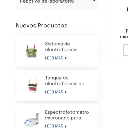
Reactivo de laboratorio
Nuevos Productos
min
so
Sistema de
electroforesis
Western Blot en gel
LEER MÁS
de proteínas con
tanque de
electroforesis
Tanque de
vertical
electroforesis de
transferencia
LEER MÁS
Sistema de aparato
de electroforesis en
gel de proteínas
Espectrofotómetro
compatible con Bio-
micronano para
Rad
análisis de
LEER MÁS