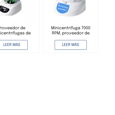
Proveedor de
Minicentrífuga 7000
icentrífugas de
RPM, proveedor de
bremesa para
instrumentos
laboratorio
generales, para uso en
LEER MÁS
LEER MÁS
laboratorio.