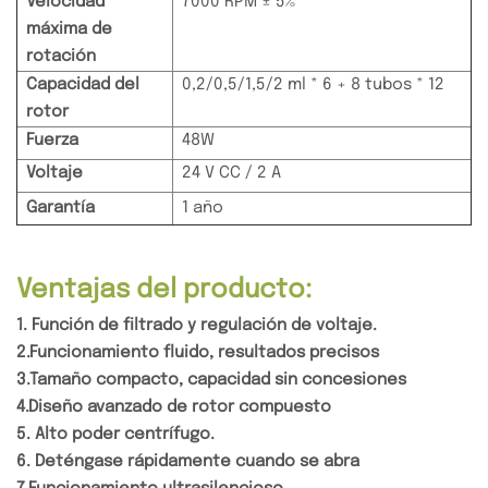
Velocidad
7000 RPM ± 5%
máxima de
rotación
Capacidad del
0,2/0,5/1,5/2 ml * 6 + 8 tubos * 12
rotor
Fuerza
48W
Voltaje
24 V CC / 2 A
Garantía
1 año
Ventajas del producto:
1. Función de filtrado y regulación de voltaje.
2.
Funcionamiento fluido, resultados precisos
3.
Tamaño compacto, capacidad sin concesiones
4.
Diseño avanzado de rotor compuesto
5. Alto poder centrífugo.
6. Deténgase rápidamente cuando se abra