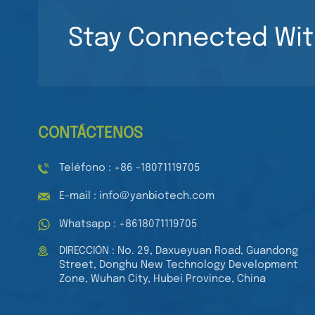
transparentes de 96
LEER MÁS
pocillos para
Stay Connected Wit
laboratorio médico.
Placas de cultivo de
Pipeta de 8 canales
tejidos estériles de
Pipeta multicanal de
96 pocillos para
volumen ajustable
cultivo celular.
LEER MÁS
Pipeta automática
mecánica
CONTÁCTENOS
Teléfono : +86 -18071119705
E-mail : info@yanbiotech.com
Whatsapp : +8618071119705
DIRECCIÓN : No. 29, Daxueyuan Road, Guandong
Street, Donghu New Technology Development
Zone, Wuhan City, Hubei Province, China