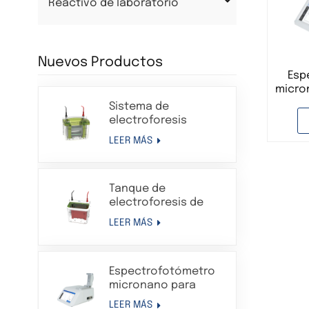
Reactivo de laboratorio
Nuevos Productos
Esp
micro
de l
Sistema de
de l
electroforesis
larg
Western Blot en gel
LEER MÁS
par
de proteínas con
áci
tanque de
electroforesis
Tanque de
vertical
electroforesis de
transferencia
LEER MÁS
Sistema de aparato
de electroforesis en
gel de proteínas
Espectrofotómetro
compatible con Bio-
micronano para
Rad
análisis de
LEER MÁS