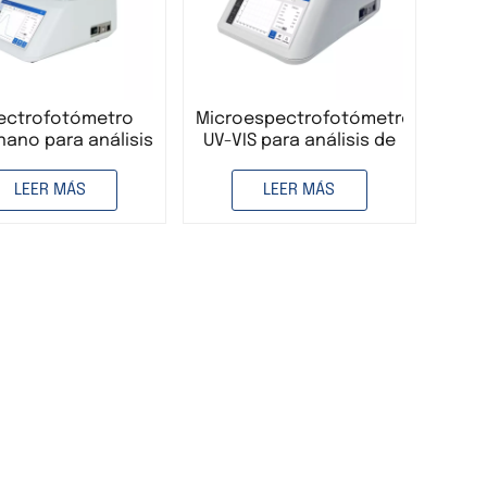
ectrofotómetro
Microespectrofotómetro
nano para análisis
UV-VIS para análisis de
aboratorio UV-VIS
laboratorio.
ongitud de onda
Nanoespectrofotómetro
LEER MÁS
LEER MÁS
a, multifuncional,
para la detección de
a detección de
proteínas y ácidos
dos nucleicos y
nucleicos.
proteínas.