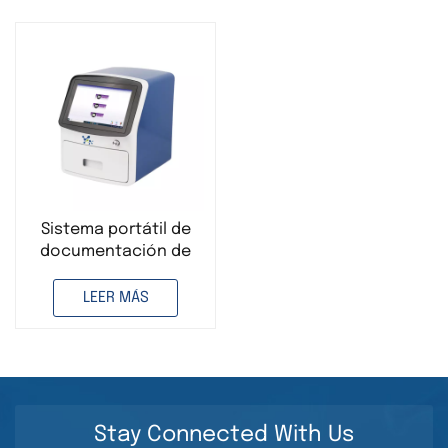
Sistema portátil de
documentación de
gel para análisis de
ADN en laboratorio.
LEER MÁS
Sistema automático
de imágenes por
electroforesis en gel.
Stay Connected With Us