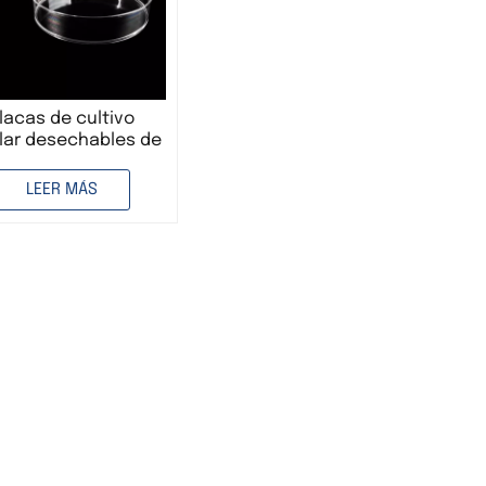
lacas de cultivo
lar desechables de
ástico PP/PS de 35
, 60 mm, 100 mm y
LEER MÁS
150 mm