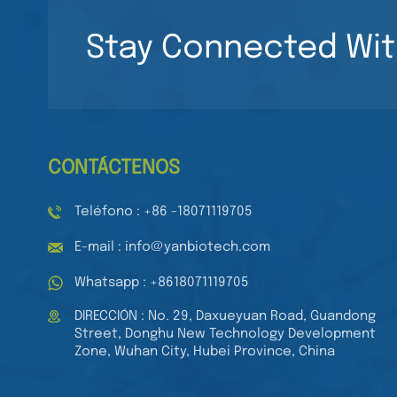
transparentes de 96
LEER MÁS
pocillos para
Stay Connected Wit
laboratorio médico.
Placas de cultivo de
Pipeta de 8 canales
tejidos estériles de
Pipeta multicanal de
96 pocillos para
volumen ajustable
cultivo celular.
LEER MÁS
Pipeta automática
mecánica
CONTÁCTENOS
Teléfono : +86 -18071119705
E-mail : info@yanbiotech.com
Whatsapp : +8618071119705
DIRECCIÓN : No. 29, Daxueyuan Road, Guandong
Street, Donghu New Technology Development
Zone, Wuhan City, Hubei Province, China