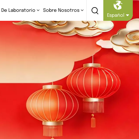
 De Laboratorio
Sobre Nosotros
Español
English
Русский
Español