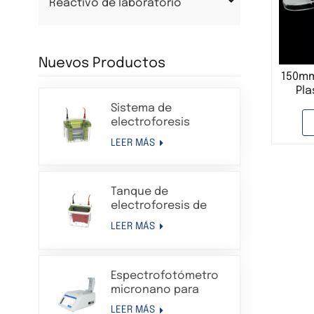
Reactivo de laboratorio
Nuevos Productos
150mm
Pla
Sistema de
electroforesis
Western Blot en gel
LEER MÁS
de proteínas con
tanque de
electroforesis
Tanque de
vertical
electroforesis de
transferencia
LEER MÁS
Sistema de aparato
de electroforesis en
gel de proteínas
Espectrofotómetro
compatible con Bio-
micronano para
Rad
análisis de
LEER MÁS