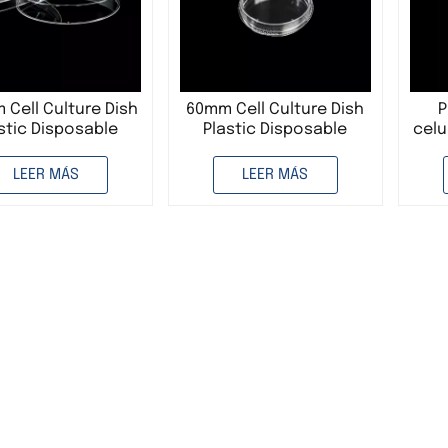
 Cell Culture Dish
60mm Cell Culture Dish
P
stic Disposable
Plastic Disposable
celu
pl
mm
LEER MÁS
LEER MÁS